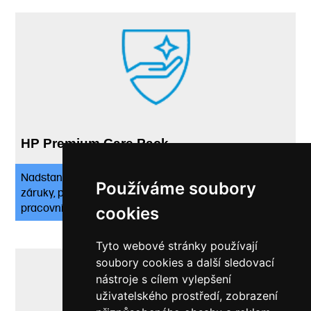
HP Premium Care Pack
Nadstandardní servisní služby týkající se prodloužení
Používáme soubory
záruky, pozáručních oprav či oprav do druhého
pracovního dne.
cookies
Tyto webové stránky používají
soubory cookies a další sledovací
nástroje s cílem vylepšení
uživatelského prostředí, zobrazení