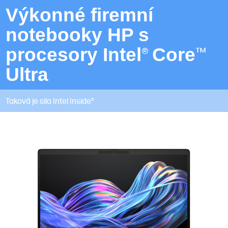
Výkonné firemní
notebooky HP s
®
™
procesory Intel
Core
Ultra
Taková je síla Intel Inside®