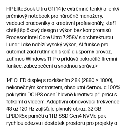
HP EliteBook Ultra G1i 14 je extrémně tenký a lehký
prémiový notebook pro náročné manažery,
vedoucí pracovníky a kreativní profesionály, kteří
chtějí špičkový design i výkon bez kompromisů.
Procesor Intel Core Ultra 7 258V s architekturou
Lunar Lake nabízí vysoký výkon, AI funkce pro
automatizaci rutinních úkolů a úsporný provoz,
zatímco Windows 11 Pro přidává pokročilé firemní
funkce, zabezpečení a snadnou správu.>
14" OLED displej s rozlišením 2.8K (2880 × 1800),
nekonečným kontrastem, absolutní černou a 100%
pokrytím DCI-P3 ocení hlavně kreativci při práci s
fotkami a videem. Adaptivní obnovovací frekvence
48 až 120 Hz zajišťuje plynulý obraz, 32 GB
LPDDR5x paměti a 1TB SSD Gen4 NVMe pak
rychlou odezvu i dostatek prostoru pro projekty a