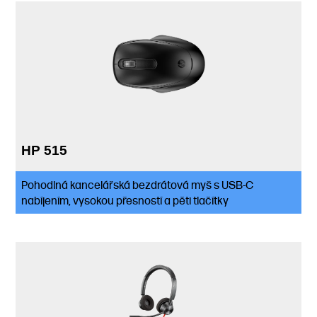
HP 515
Pohodlná kancelářská bezdrátová myš s USB-C
nabíjením, vysokou přesností a pěti tlačítky