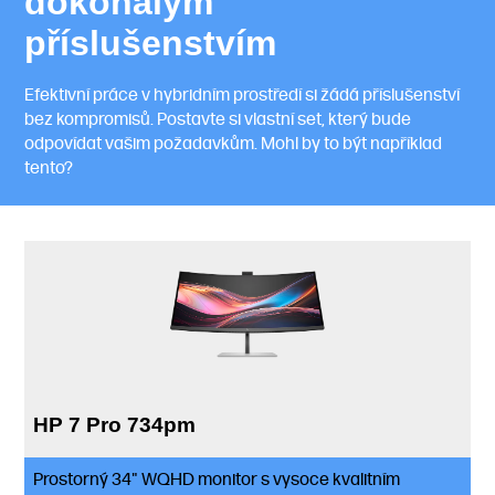
dokonalým
příslušenstvím
Efektivní práce v hybridním prostředí si žádá příslušenství
bez kompromisů. Postavte si vlastní set, který bude
odpovídat vašim požadavkům. Mohl by to být například
tento?
HP 7 Pro 734pm
Prostorný 34" WQHD monitor s vysoce kvalitním