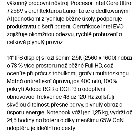
výkonný pracovní nástroj. Procesor Intel Core Ultra
7 258V s architekturou Lunar Lake a dedikovanými
AI jednotkami zrychluje běžné úkoly, podporuje
produktivitu a šetří baterii. Certifikace Intel EVO
zajišťuje okamžitou odezvu, rychlé probuzení a
celkově plynulý provoz.
14" IPS displej s rozlišením 2.5K (2560 x 1600) nabízí
o 78 % více prostoru než běžné Full HD, což
oceníte při práci s tabulkami, grafy i multitaskingu.
Matná antireflexní úprava, jas 400 nitů, 100%
pokrytí Adobe RGB a DCI-P3 a adaptivní
obnovovací frekvence 48 až 120 Hz zajišťují
skvělou čitelnost, přesné barvy, plynulý obraz a
úsporu energie. Notebook váží jen 1,25 kg, vydrží až
24,5 hodiny na baterii a díky menšímu 65W GaN
adaptéru je ideální na cesty.