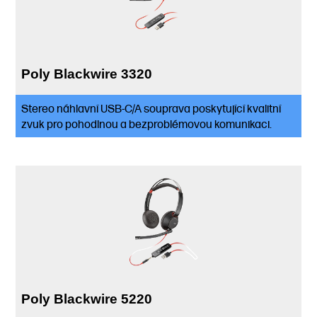
Poly Blackwire 3320
Stereo náhlavní USB-C/A souprava poskytující kvalitní
zvuk pro pohodlnou a bezproblémovou komunikaci.
Poly Blackwire 5220